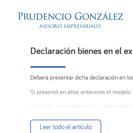
Declaración bienes en el e
Deberá presentar dicha declaración en los
Si presentó en años anteriores el modelo 
Si el valor de sus bienes de cualquiera d
O bien si ha dejado de ser titular o autor
Leer todo el artículo