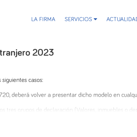
LA FIRMA
SERVICIOS
ACTUALIDA
xtranjero 2023
 siguientes casos:
720, deberá volver a presentar dicho modelo en cualqui
e los tres grupos de declaración (Valores, inmuebles o 
izado de alguno de los bienes previamente declarado.