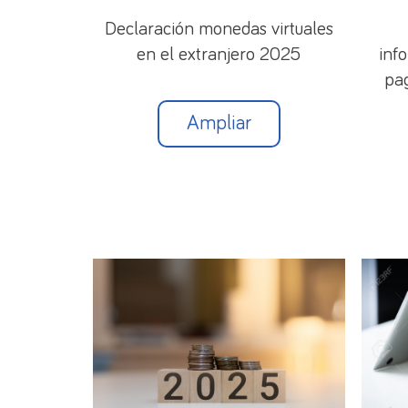
general de prescripción que prevé la LGT.
Declaración monedas virtuales
Aun con todo lo anterior, la
Declaración T
en el extranjero 2025
inf
obligado cumplimiento.
pag
Ampliar