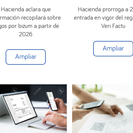
Hacienda aclara que
Hacienda prorroga a 2
ributaria de Bienes y Derechos situados en el Extran
ormación recopilará sobre
entrada en vigor del re
os por bizum a partir de
Veri Factu
2026
Ampliar
Ampliar