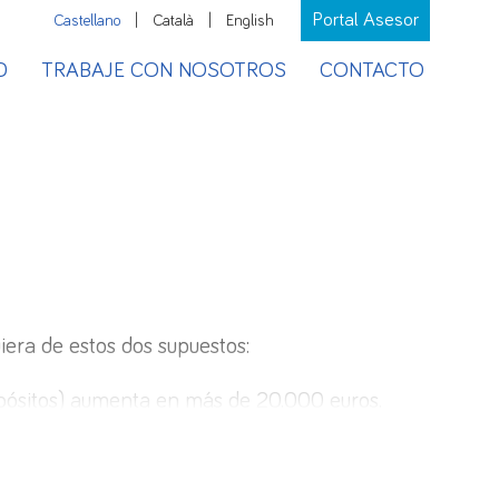
Portal Asesor
Castellano
|
Català
|
English
D
TRABAJE CON NOSOTROS
CONTACTO
era de estos dos supuestos:
depósitos) aumenta en más de 20.000 euros.