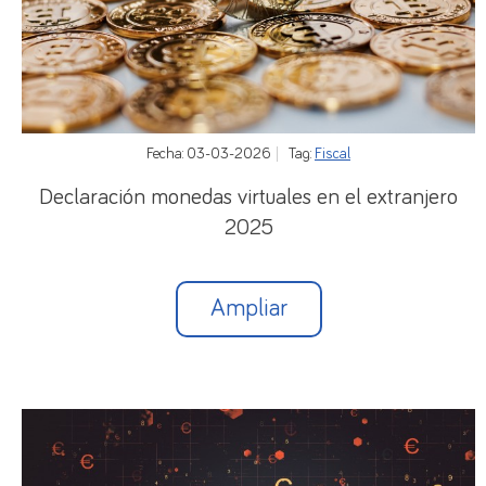
reducido su facturación en el mes natural anterior
al de la solicitud, al menos, en un 75% en relación
con el promedio de facturación del semestre
natural anterior.
Fecha: 03-03-2026
Tag:
Fiscal
La cuantía de esa prestación será el 70% del
promedio de las bases de cotización a la Seguridad
Declaración monedas virtuales en el extranjero
Social del último año, y su duración será de un mes
2025
(ampliable, en su caso, hasta el último día del mes
en que finalice el estado de alarma).
Ampliar
Durante el tiempo en que se perciba dicha
prestación extraordinaria no subsistirá la
obligación de cotizar a la Seguridad Social por
parte del/de la trabajador/a autónomo/a.
La gestión y reconocimiento de esta prestación