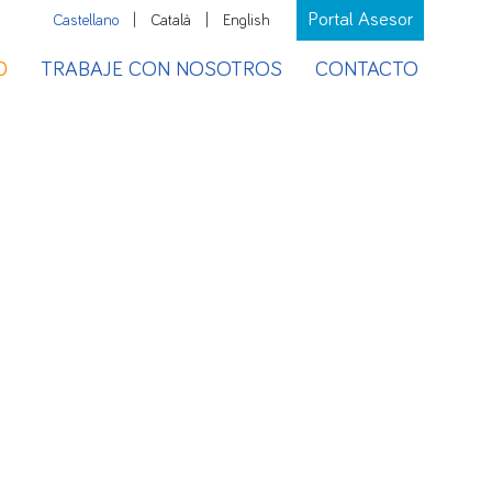
Portal Asesor
Castellano
|
Català
|
English
D
TRABAJE CON NOSOTROS
CONTACTO