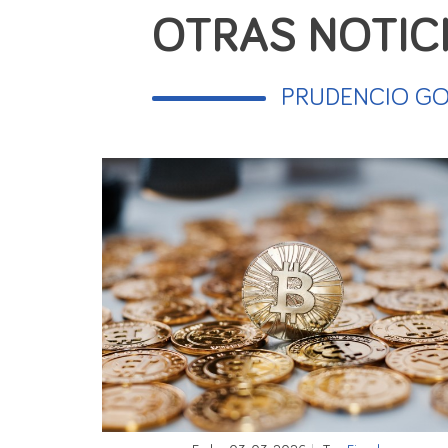
OTRAS NOTIC
Práctica errónea: Algunas empresas no actú
como una provisión de fondos), facturándol
PRUDENCIO G
puede detectar estas operaciones con el co
Sanciones
Hacienda podrá imponer sanciones por ingr
a la fecha de la operación) y por la incor
su cobro.
Quedamos como siempre a su entera dispo