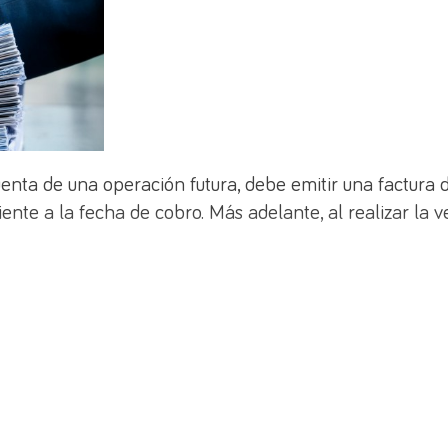
nta de una operación futura, debe emitir una factura d
nte a la fecha de cobro. Más adelante, al realizar la ven
ctura, en la que debe ir desglosado el IVA, que se debe 
 de la factura. Cuando se formalice la venta, en la nuev
e de facturar.
nticipos en el caso de las entregas intracomunitarias.