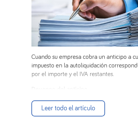
Cuando su empresa cobra un anticipo a cue
impuesto en la autoliquidación correspondie
por el importe y el IVA restantes.
Devengo del anticipo
Si recibe un anticipo deberá emitir una fa
Leer todo el artículo
declaración relativa a la fecha de emisión
recibidos, reflejándose solo el IVA pendient
No es obligatorio expedir factura por los a