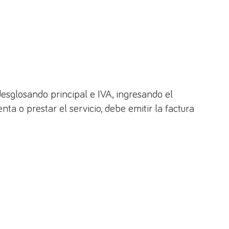
esglosando principal e IVA, ingresando el
ta o prestar el servicio, debe emitir la factura
ingresar en la próxima declaración, no en la
a factura se deben descontar los anticipos