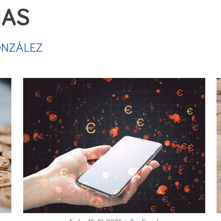
IAS
an así, y reciben el anticipo sin emitir factura ni rep
o todo cuando se produce la entrega o la prestación de 
ONZÁLEZ
nsiguiente riesgo fiscal y sancionador para el contribu
esar el IVA del anticipo fuera de plazo (aunque se ing
rección en el modelo 347. Evítelo repercutiendo el IVA
sición para cuantas aclaraciones precisen.