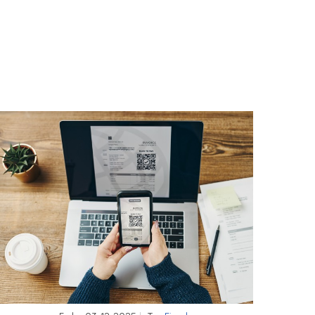
ercutir IVA (considerando el importe cobrado
servicios definitivos. En estos casos, Hacienda
yente.
rese todo en la autoliquidación correspondiente
 de los anticipos e ingresándolo en el momento de