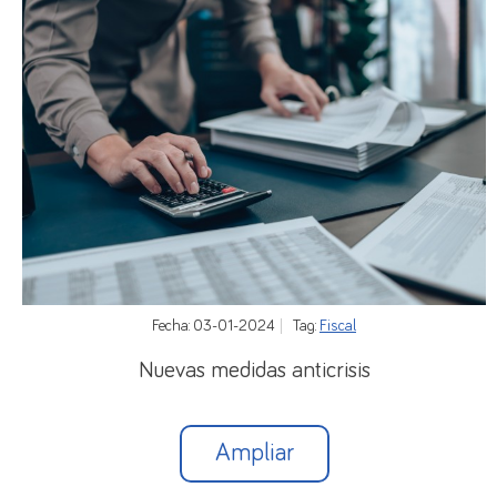
en cuyo caso se aplica el mismo procedimiento
anteriormente referido pero con las siguientes
particularidades:
No será preceptiva la solicitud del informe a la
Inspección de Trabajo para constatar la existencia
de la fuerza mayor.
La empresa debe justificar en su solicitud la
existencia de las concretas limitaciones o del
impedimento a su actividad como consecuencia de
Fecha: 03-01-2024
Tag:
Fiscal
la decisión gubernativa.
Nuevas medidas anticrisis
La autoridad laboral autorizará el expediente si
entiende justificadas las limitaciones o
impedimento de la actividad aducido por la
Ampliar
empresa.