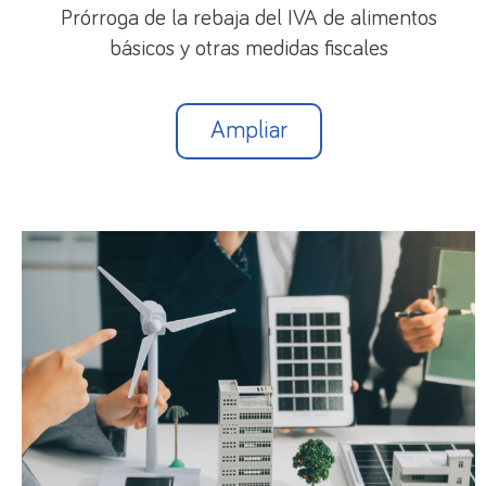
grupo profesional y nivel retributivo de las
Prórroga de la rebaja del IVA de alimentos
funciones desempeñadas, en proporción al tiempo
básicos y otras medidas fiscales
de trabajo efectivo, sin que pueda resultar inferior
al salario mínimo interprofesional vigente también
Ampliar
en proporción al tiempo de trabajo efectivo.
En materia de cotización a la Seguridad Social se
prevé que si el salario es superior a la base mínima
de cotización se abonará una cotización adicional
(y ello a diferencia de los contratos actuales, en
que se abona una cuota fija mensual con
independencia de la retribución). En las próximas
fechas se desarrollará en el sistema de cotización
de estos contratos.
4.2. Contrato formativo para la obtención de la
práctica profesional adecuada al nivel de estudios