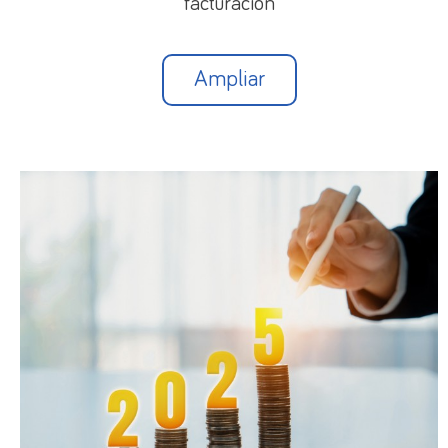
facturación
los contratos fijos-discontinuos formalizados antes
de 31/12/2021, se regirán por la normativa vigente
en el momento de su celebración.
Ampliar
También se regirán por esa normativa los
contratos para obra y servicio determinado y los
contratos eventuales por circunstancias del
mercado, acumulación de tareas o exceso de
pedidos formalizados entre 31/12/2021 y
30/3/2022, si bien su duración no podrá ser
superior a 6 meses.
3.- CONTRATO INDEFINIDO FIJO-
DISCONTÍNUO
3.1. Supuestos de utilización