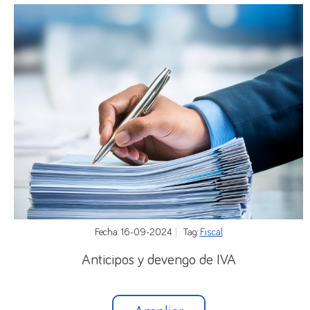
En principio no hay un límite de edad del
trabajador, pero cuando los estudios persigan la
obtención de un certificado de profesionalidad de
niveles 1 y 2 o programas del Catálogo de
especialidades formativas del SEPE, entonces la
edad máxima del trabajador será de 30 años (si se
concierta con una persona discapacitada no hay
límite de edad en ningún caso).
La duración del contrato será de 3 meses como
mínimo y de 2 años como máximo.
Fecha: 16-09-2024
Tag:
Fiscal
Este contrato no está sujeto a ningún período de
Anticipos y devengo de IVA
prueba.
Se refuerza el sistema de tutoría respecto del