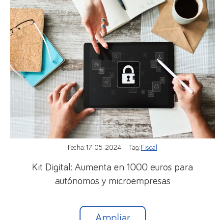
con
multa de 1.000 a 10.000 euros por cada
trabajador/a afectado/a
.
6.- EXPEDIENTES DE REGULACIÓN TEMPORAL
DE EMPLEO (ERTES)
Un expediente temporal de empleo (ERTE) es un
mecanismo de flexibilización interna establecido
para que las empresas con dificultades puedan
reducir temporalmente la jornada de sus
trabajadores, o suspender temporalmente
Fecha: 17-05-2024
Tag:
Fiscal
contratos de trabajo.
Kit Digital: Aumenta en 1000 euros para
Tras la entrada en vigor de esta reforma laboral,
autónomos y microempresas
deberá priorizarse la medida de reducción de
jornada (entre un 10 y un 70%) frente a la de
Ampliar