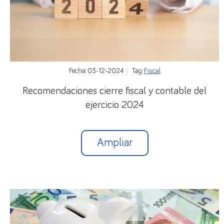
También podrán concertarse estos contratos
desde 31/3/2022 para desarrollar
trabajos
vinculados a la ejecución de contratas
mercantiles o administrativas que formen parte
de la actividad normal de la empresa
, en cuyo
Fecha: 03-12-2024
Tag:
Fiscal
caso
los períodos de inactividad del trabajador
Recomendaciones cierre fiscal y contable del
sólo podrán producirse como plazos de espera
ejercicio 2024
de recolocación entre subcontrataciones y
durante un máximo de tres meses
(salvo que el
Convenio colectivo establezca un plazo diferente).
Ampliar
Una vez cumplido dicho plazo, la empresa deberá
incluir al trabajador en un ERTE o despedirle.
3.2. Requisitos formales del contrato
Los contratos fijos-discontinuos tienen que