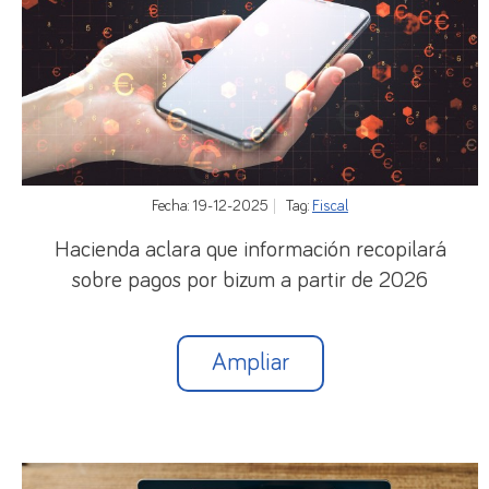
1.- MODALIDADES Y SUPUESTOS DE
CONTRATACIÓN DE DURACIÓN DETERMINADA
A partir del próximo día 31 de marzo los contratos
por obra o servicio determinado desaparecerán, y
los contratos de duración determinada se
Fecha: 19-12-2025
Tag:
Fiscal
reducirán a 2 modalidades:
Hacienda aclara que información recopilará
Por circunstancias de la producción.
sobre pagos por bizum a partir de 2026
Por sustitución de otro/a trabajador/a con derecho
a reserva de su puesto
Ampliar
1.1. Contrato temporal por circunstancias de la
producción