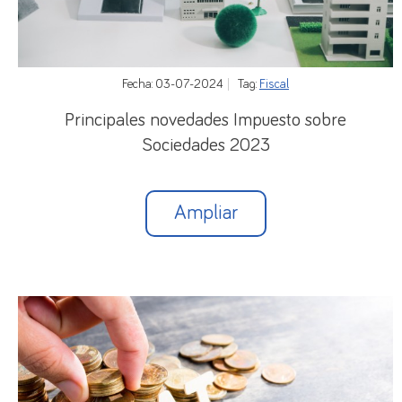
La finalidad de este contrato es la obtención por el
trabajador de una práctica profesional mediante
Fecha: 03-07-2024
Tag:
Fiscal
un trabajo en la empresa acorde a su nivel de sus
estudios finalizados.
Principales novedades Impuesto sobre
Sociedades 2023
Las principales novedades de este contrato
respecto del contrato en prácticas vigente en la
actualidad son las siguientes:
Ampliar
Deberá concertarse dentro de los 3 años
siguientes a la terminación de los estudios (5 años
si se concierta con personas con discapacidad)
La duración del contrato será de seis meses como
mínimo y de un año como máximo.