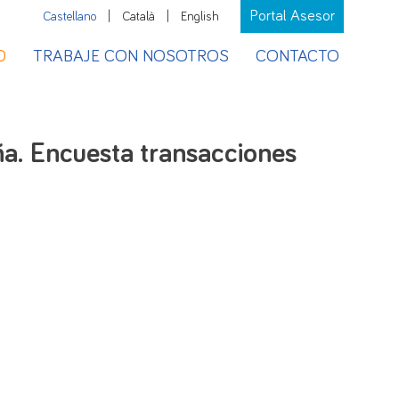
Portal Asesor
Castellano
|
Català
|
English
D
TRABAJE CON NOSOTROS
CONTACTO
ña. Encuesta transacciones