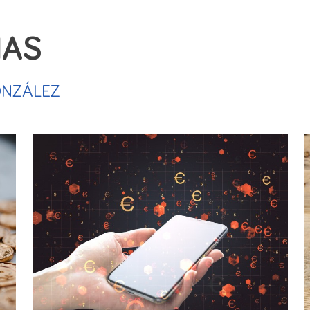
sta sobre Transacciones Exteriores (ETE)
IAS
 cuenta propia realizadas con no residentes, sea cual
ONZÁLEZ
diante transferencias exteriores, a través de abonos o 
tivo.
ciones de activos o pasivos frente al exterior, cualquie
as, cuentas interempresas, depósitos de efectivo o de v
trumentos financieros derivados, inmuebles, etc.).
enderá del volumen de las transacciones realizadas por
ldos de activos y pasivos de dichos sujetos obligados el