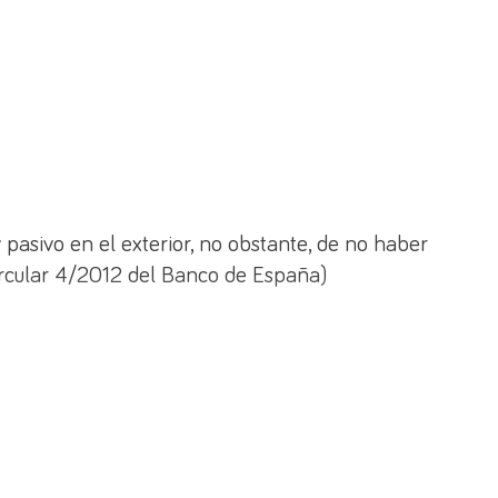
 pasivo en el exterior, no obstante, de no haber
Circular 4/2012 del Banco de España)
dores de servicios de pago inscritos en los
 activos o pasivos frente en el exterior.