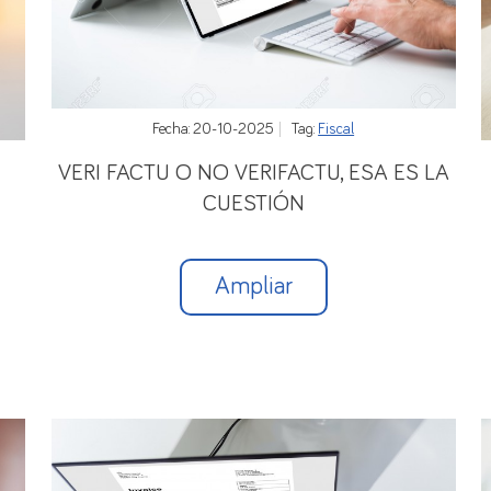
nteniendo exclusivamente los saldos inicial y final de a
de las operaciones de pago del período declarado.
rantes, para que entreguen la información sin resumir 
Fecha: 20-10-2025
Tag:
Fiscal
zado los límites de declaración, los superen a lo largo
VERI FACTU O NO VERIFACTU, ESA ES LA
cidad que corresponda, a partir del momento en el que 
CUESTIÓN
ablecidos, las transacciones denominadas en moneda dif
en, y los saldos, a los cambios del último día hábil del 
Ampliar
encia en los demás casos.
ticamente
al Banco de España en los 20 días siguientes 
.
sesoramiento específico le agradecería contactara con n