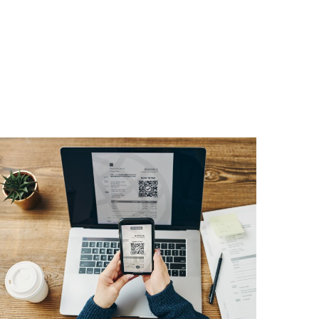
 sea su naturaleza e independientemente de cómo
adeudos en cuentas bancarias o interempresa, por
ra que sea la forma en la que se materialicen
alores, participaciones en el capital,
 los sujetos obligados durante el año
 31 de diciembre del año anterior, así: