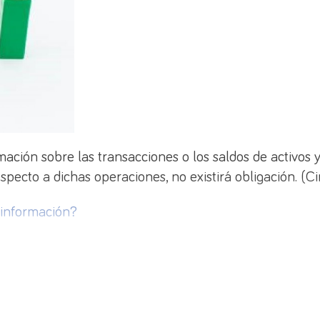
mación sobre las transacciones o los saldos de activos y
especto a dichas operaciones, no existirá obligación. (
 información?
o privadas) residentes en España, distintas de los provee
ue realicen transacciones con no residentes o mantengan