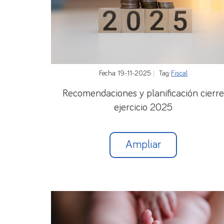
podrán efectuarse de forma resumida,
co
las operaciones de cobro y la suma total 
El Banco de España podrá requerir a decla
Aquellos residentes que, no habiendo alcan
Fecha: 19-11-2025
Tag:
Fiscal
presentar las declaraciones con la periodi
Recomendaciones y planificación cierre
A efectos del cálculo de los importes est
ejercicio 2025
diario de la fecha en la que estas se efectú
de que existan y el cambio medio de refer
Ampliar
La declaración deberá ser remitida
telemá
Será necesario utilizar un
certificado digital
Si desea ampliar información o necesita a