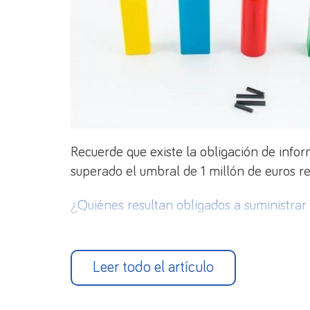
Recuerde que existe la obligación de infor
superado el umbral de 1 millón de euros r
¿Quiénes resultan obligados a suministrar
Las personas físicas y jurídicas (públicas 
registros oficiales del Banco de España, q
Leer todo el artículo
¿Qué hay que presentar?