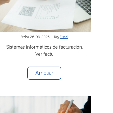
ctivos y de pasivos exteriores, la suma total de
o que declaren con una frecuencia superior.
 del año corriente quedarán obligados a
Fecha: 26-09-2025
Tag:
Fiscal
dichos límites se excedan.
Sistemas informáticos de facturación.
erente del euro se convertirán a euros al cambio
Verifactu
período, aplicando los cambios oficiales en caso
Ampliar
a la finalización de periodo que se declara.
uestra Asesoría Fiscal.