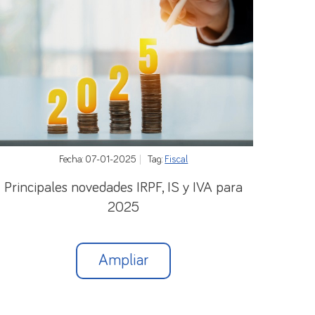
e administraciones tributarias en relación con
reviamente adquiridos por determinados pactos
 precisen al respecto
Fecha: 07-01-2025
Tag:
Fiscal
Principales novedades IRPF, IS y IVA para
2025
Ampliar