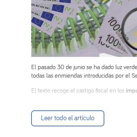
El pasado 30 de junio se ha dado luz verde
todas las enmiendas introducidas por el Sen
El texto recoge el castigo fiscal en los
impu
Además, entre las medidas que se incluye
económicas
, que pasa de 2.500
a 1.000 e
Leer todo el artículo
disminuye el límite de pago en efectivo d