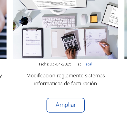
a que en un período de ocho años el ratio de personal d
oxime a la media europea.
 régimen transitorio sobre la transmisión de bienes p
acho profesional para cualquier duda o aclaración que
Fecha: 03-04-2025
Tag:
Fiscal
y
Modificación reglamento sistemas
informáticos de facturación
Ampliar