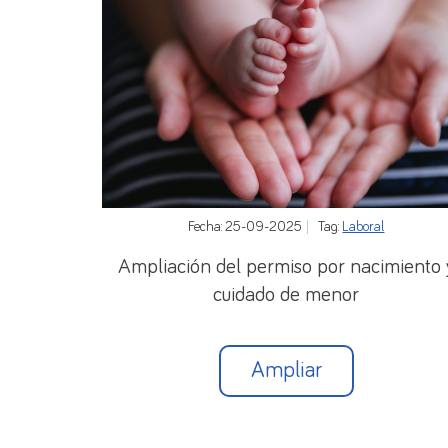
Gobierno dicte la normativa necesaria par
el número de obligados tributarios se apr
Los cambios aprobados también afectan al
sucesorios.
Pueden ponerse en contacto con este desp
Fecha: 25-09-2025
Tag:
Laboral
Ampliación del permiso por nacimiento 
cuidado de menor
Ampliar