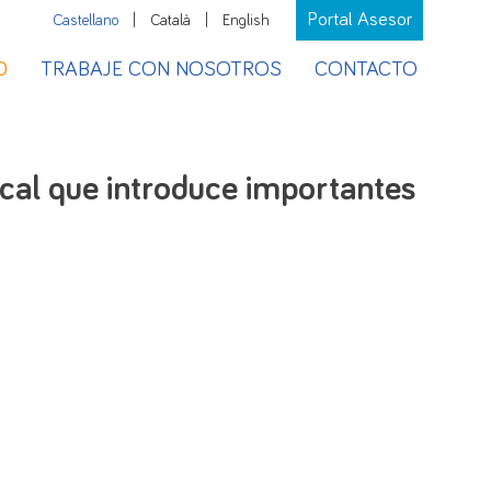
Portal Asesor
Castellano
|
Català
|
English
D
TRABAJE CON NOSOTROS
CONTACTO
scal que introduce importantes