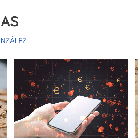
 la
prohibición por ley de las amnistías fiscales.
euros a 600.000 euros el umbral de la deuda con Hac
IAS
esa lista de deudores a los responsables solidarios, com
 el
término de paraísos fiscales al de jurisdicciones
ONZÁLEZ
 y transparencia, la ministra de Hacienda "adoptará las
mo regímenes fiscales perjudiciales, considerados jurisdi
informativas:
del saldo que mantienen los titulares de
permuta, transferencia, cobros y pagos) en las que int
del Impuesto sobre Transmisiones Patrimoniales y Act
ndo el concepto de valor real
por el de "valor de los
rará que es el "valor de mercado". No obstante, si el val
á como base imponible.