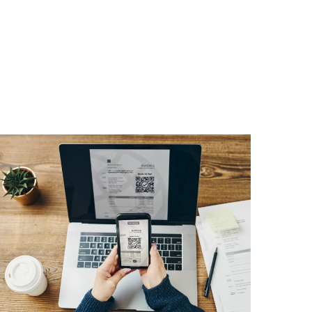
ienda que conlleva aparecer en el listado de
o pueden ser los familiares o los socios.
 no cooperativas.
En este sentido, atendiendo a y
 disposiciones necesarias para la publicación de
cciones no cooperativas, que habrá de ser
monedas virtuales
y de las operaciones sobre
ervengan.
os Jurídicos Documentados, como en el Impuesto
 bienes y derechos", considerándose que este
or declarado por los interesados es superior al