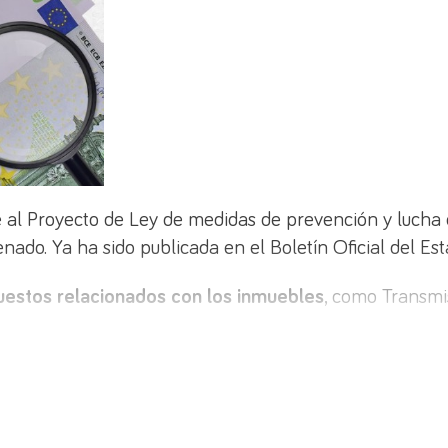
 al Proyecto de Ley de medidas de prevención y lucha co
ado. Ya ha sido publicada en el Boletín Oficial del Est
estos relacionados con los inmuebles
, como Transmi
n en el texto se encuentra
la limitación del pago en 
uros,
en el supuesto de operaciones en el que intervien
e
15.000 a 10.000 euros
en el caso de
particulares
co