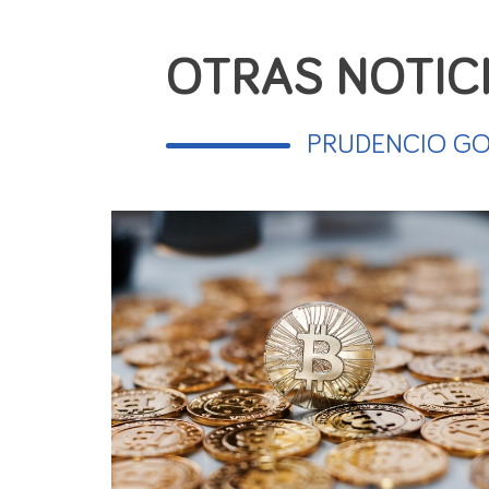
Por otra parte, la nueva norma contempla
Además, el texto
rebaja de un millón de 
OTRAS NOTIC
deudores
. También, Hacienda incluirá en 
En este proyecto de ley también se adecúa
PRUDENCIO G
una vez aprobados los criterios de equidad
la relación de países y territorios, así co
actualizada periódicamente".
Se establecen dos nuevas obligaciones 
dichas monedas (adquisición, transmisión, 
Asimismo,
se modifica la base imponible
sobre Sucesiones y Donaciones,
sustituye
último, salvo reglas especiales, se conside
valor de mercado, esa magnitud se tomar