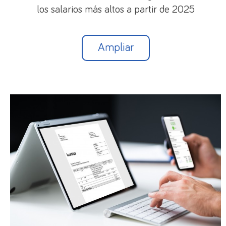
La empresa, institución o entidad en la que se
los salarios más altos a partir de 2025
desarrollen las prácticas deberá dar de alta y
cotizar a la Seguridad Social por la persona que
realice esas prácticas
. No obstante, en el
Ampliar
convenio o acuerdo de cooperación que se suscriba
para su realización podrá acordarse que la
obligación corresponda al centro de formación
responsable de la oferta formativa.
El alta en la Seguridad Social deberá efectuarse al
inicio de las prácticas formativas y la baja a la
finalización de éstas, debiendo comunicarse a la
Tesorería General de la Seguridad Social en el
plazo de 10 días naturales desde el inicio o
finalización de las prácticas.
Durante el período comprendido entre 1-10-