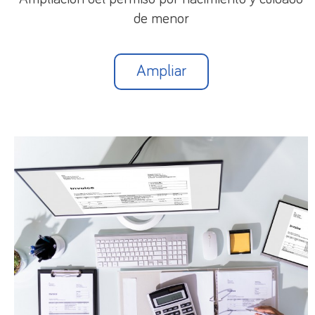
de menor
2.2. Revalorización de las pensiones
A partir de 1/1/2025 todas las pensiones
Ampliar
contributivas de Seguridad Social de
revalorizarán y actualizarán anualmente de
acuerdo con el valor medio del I.P.C.
de
diciembre del segundo año anterior a noviembre
del año anterior.
Además de incrementarse de acuerdo con el I.P.C.,
las pensiones máximas tendrán otro incremento
adicional
:
Desde 2025 hasta 2050 se incrementarán
adicionalmente en un 0,115% acumulativo cada
año.