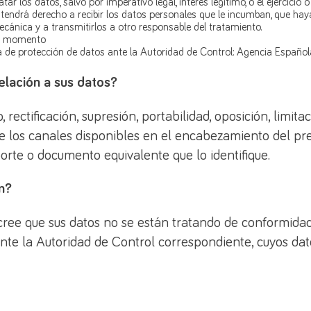
r los datos, salvo por imperativo legal, interés legítimo, o el ejercicio 
 tendrá derecho a recibir los datos personales que le incumban, que haya
cánica y a transmitirlos a otro responsable del tratamiento.
er momento
 de protección de datos ante la Autoridad de Control: Agencia Español
lación a sus datos?
 rectificación, supresión, portabilidad, oposición, limita
 de los canales disponibles en el encabezamiento del pr
rte o documento equivalente que lo identifique.
n?
 cree que sus datos no se están tratando de conformida
te la Autoridad de Control correspondiente, cuyos dat